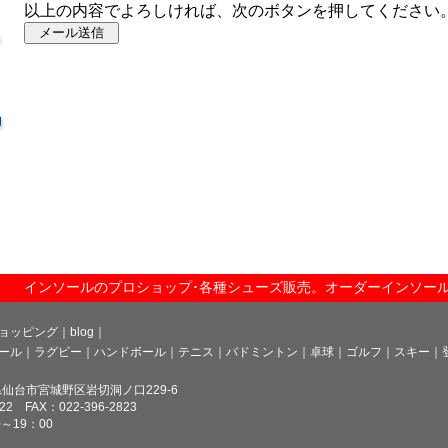
以上の内容でよろしければ、次のボタンを押してください
インソールのプロショップ･各種シューズ販売。オーダーインソー
ョッピング
｜blog｜
ール
｜ラグビー
｜ハンドボール
｜テニス
｜バドミントン
｜卓球
｜ゴルフ
｜スキー
｜
城県仙台市宮城野区岩切洞ノ口229-6
822 FAX：022-396-2823
～19：00