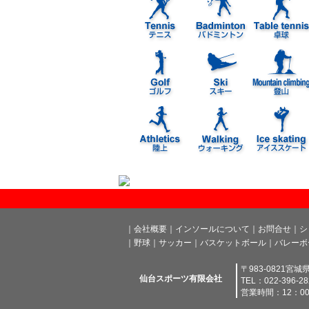
｜会社概要
｜インソールについて
｜お問合せ
｜シ
｜野球
｜サッカー
｜バスケットボール
｜バレーボ
〒983-0821宮
仙台スポーツ有限会社
TEL：022-396-2
営業時間：12：00