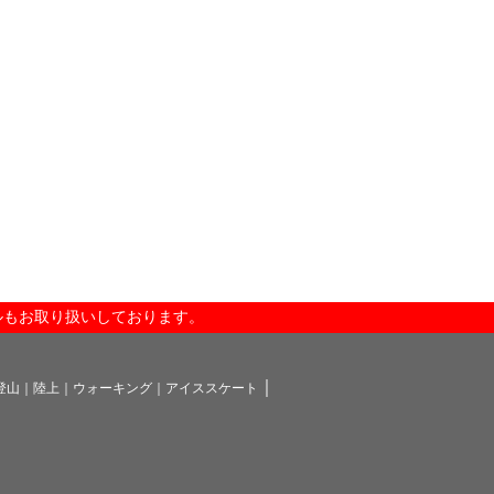
。
ルもお取り扱いしております。
｜
登山
｜陸上
｜ウォーキング
｜アイススケート